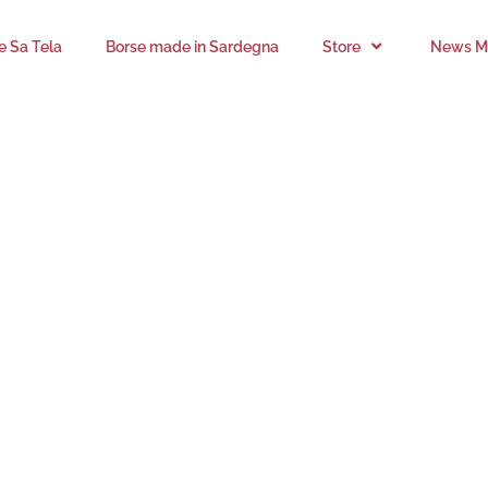
n 11
’e Sa Tela
Borse made in Sardegna
Store
News Mi