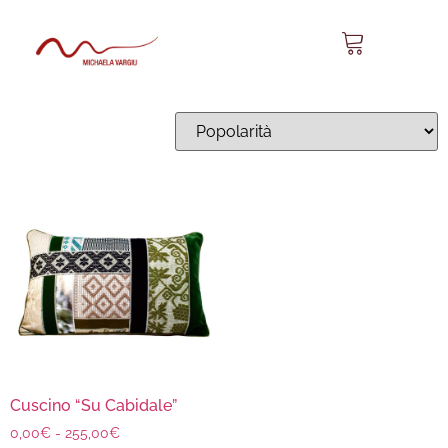
Su Cabidale 08
Visualizzazione del risultato
Cuscino “Su Cabidale”
0,00
€
-
255,00
€