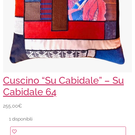
Cuscino “Su Cabidale” – Su
Cabidale 64
255,00
€
1 disponibili