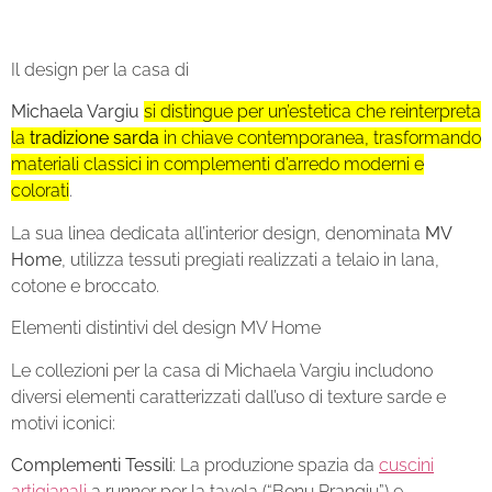
Il design per la casa di
Michaela Vargiu
si distingue per un’estetica che reinterpreta
la
tradizione sarda
in chiave contemporanea, trasformando
materiali classici in complementi d’arredo moderni e
colorati
.
La sua linea dedicata all’interior design, denominata
MV
Home
, utilizza tessuti pregiati realizzati a telaio in lana,
cotone e broccato.
Elementi distintivi del design MV Home
Le collezioni per la casa di Michaela Vargiu includono
diversi elementi caratterizzati dall’uso di texture sarde e
motivi iconici:
Complementi Tessili
: La produzione spazia da
cuscini
artigianali
a runner per la tavola (“Bonu Prangiu”) e