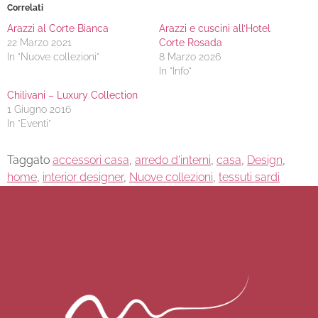
Correlati
Arazzi al Corte Bianca
Arazzi e cuscini all’Hotel
22 Marzo 2021
Corte Rosada
In "Nuove collezioni"
8 Marzo 2026
In "Info"
Chilivani – Luxury Collection
1 Giugno 2016
In "Eventi"
Taggato
accessori casa
,
arredo d'interni
,
casa
,
Design
,
home
,
interior designer
,
Nuove collezioni
,
tessuti sardi