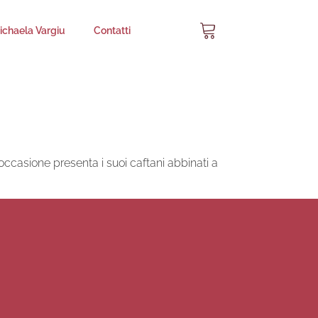
chaela Vargiu
Contatti
sione presenta i suoi caftani abbinati a