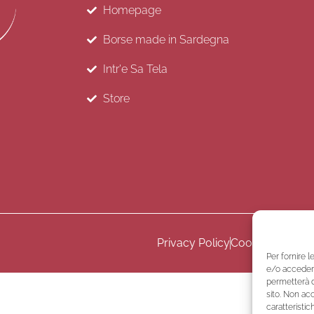
Homepage
Borse made in Sardegna
Intr'e Sa Tela
Store
Privacy Policy
Cookie Policy
Te
Per fornire 
e/o accedere
permetterà d
sito. Non ac
caratteristic