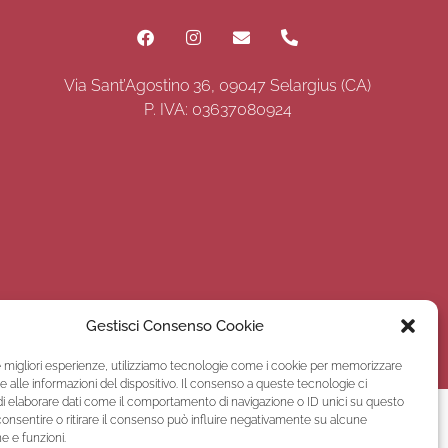
Via Sant’Agostino 36, 09047 Selargius (CA)
P. IVA: 03637080924
Gestisci Consenso Cookie
rmini e condizioni
le migliori esperienze, utilizziamo tecnologie come i cookie per memorizzare
 alle informazioni del dispositivo. Il consenso a queste tecnologie ci
i elaborare dati come il comportamento di navigazione o ID unici su questo
consentire o ritirare il consenso può influire negativamente su alcune
he e funzioni.