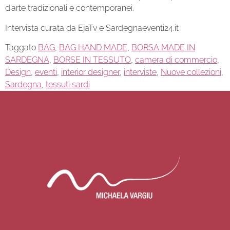
d’arte tradizionali e contemporanei.
Intervista curata da EjaTv e Sardegnaeventi24.it
Taggato
BAG
,
BAG HAND MADE
,
BORSA MADE IN
SARDEGNA
,
BORSE IN TESSUTO
,
camera di commercio
,
Design
,
eventi
,
interior designer
,
interviste
,
Nuove collezioni
,
Sardegna
,
tessuti sardi