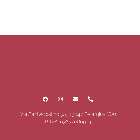
Via Sant’Agostino 36, 09047 Selargius (CA)
P. IVA: 03637080924