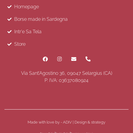
Homepage
Borse made in Sardegna
Intr'e Sa Tela
Store
Via Sant’Agostino 36, 09047 Selargius (CA)
P. IVA: 03637080924
Made with love by - ADIV | Design & strategy