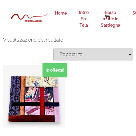
Quadro "Sa Manta"
Intr’e
Borse
Home
S
Sa
made in
Intr'e Sa Tela 16
Tela
Sardegna
Visualizzazione del risultato
In offerta!