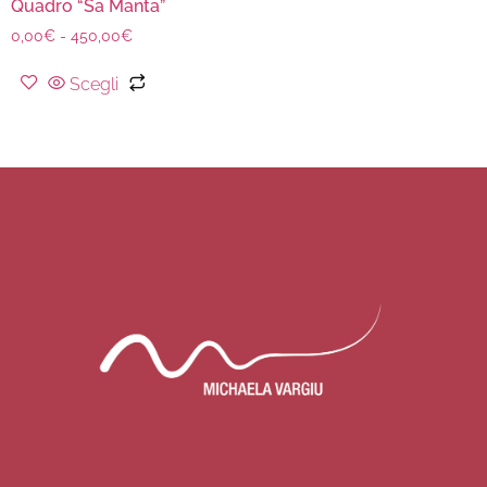
Quadro “Sa Manta”
0,00
€
-
450,00
€
Scegli