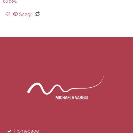
68,00
€
Scegli
Homepage