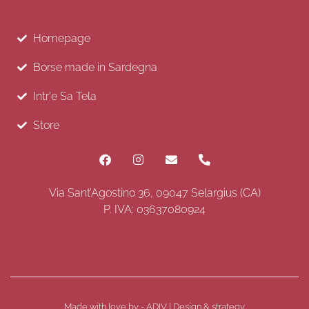
Homepage
Borse made in Sardegna
Intr'e Sa Tela
Store
Via Sant’Agostino 36, 09047 Selargius (CA)
P. IVA: 03637080924
Made with love by - ADIV | Design & strategy