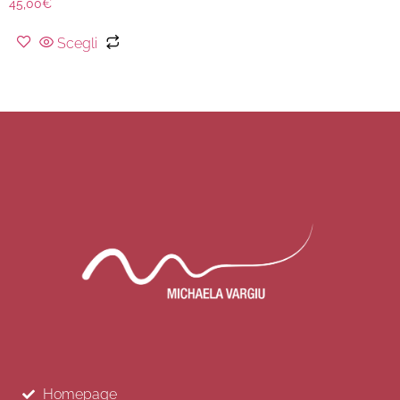
45,00
€
Scegli
Homepage