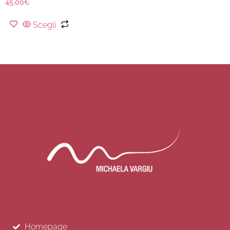
45,00
€
Scegli
Homepage