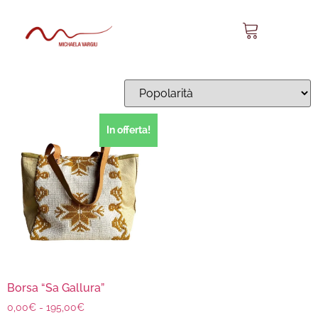
Sa Gallura 02
Visualizzazione del risultato
In offerta!
Borsa “Sa Gallura”
0,00
€
-
195,00
€