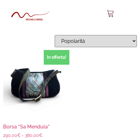
Sa Mendula 16
Visualizzazione del risultato
In offerta!
Borsa “Sa Mendula”
290,00
€
-
380,00
€