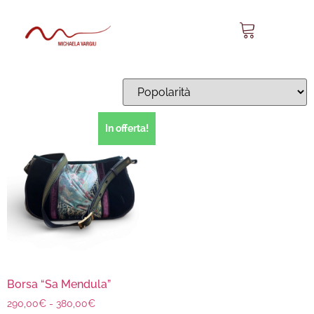
Sa Mendula 18
Visualizzazione del risultato
In offerta!
Borsa “Sa Mendula”
290,00
€
-
380,00
€