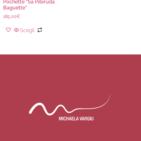
Pochette “Sa Pibiruda
Baguette”
185,00
€
Scegli