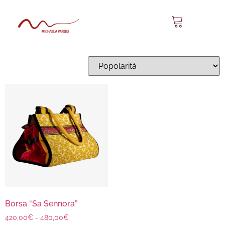
Sa Sennora 04
Visualizzazione del risultato
Borsa “Sa Sennora”
420,00
€
-
480,00
€