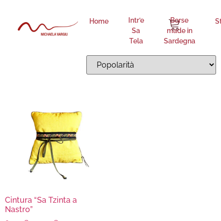
Sa Tzinta a Nastro 16
Intr’e
Borse
Home
S
Sa
made in
Visualizzazione del risultato
Tela
Sardegna
Cintura “Sa Tzinta a
Nastro”