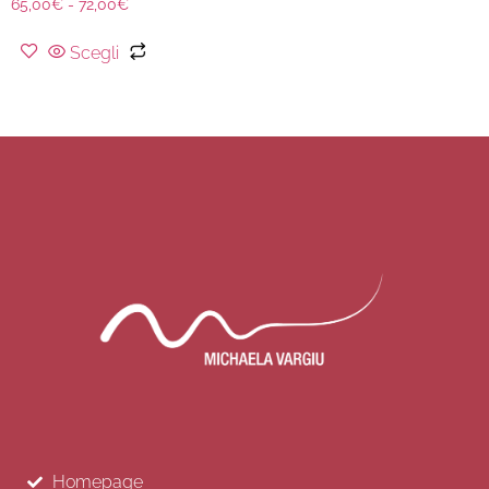
65,00
€
-
72,00
€
Scegli
Homepage