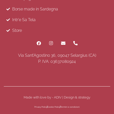
Borse made in Sardegna
Intr'e Sa Tela
Store
Via Sant’Agostino 36, 09047 Selargius (CA)
P. IVA: 03637080924
Made with love by - ADIV | Design & strategy
Privacy Policy
Cookie Policy
Termini e condizioni