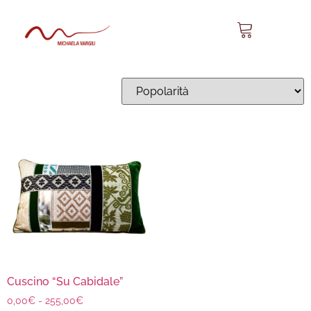
Su Cabidale 28
Visualizzazione del risultato
Cuscino “Su Cabidale”
0,00
€
-
255,00
€