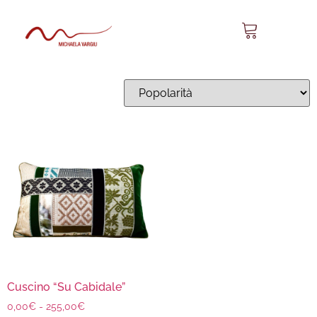
Su Cabidale 30
Visualizzazione del risultato
Cuscino “Su Cabidale”
0,00
€
-
255,00
€