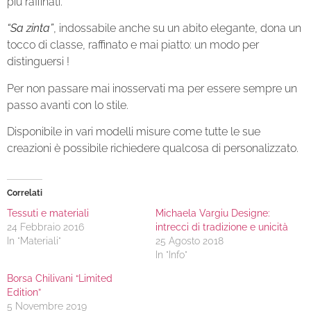
più raffinati.
“Sa zinta”
, indossabile anche su un abito elegante, dona un
tocco di classe, raffinato e mai piatto: un modo per
distinguersi !
Per non passare mai inosservati ma per essere sempre un
passo avanti con lo stile.
Disponibile in vari modelli misure come tutte le sue
creazioni è possibile richiedere qualcosa di personalizzato.
Correlati
Tessuti e materiali
Michaela Vargiu Designe:
24 Febbraio 2016
intrecci di tradizione e unicità
In "Materiali"
25 Agosto 2018
In "Info"
Borsa Chilivani “Limited
Edition”
5 Novembre 2019