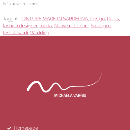
In "Nuove collezioni"
Taggato
CINTURE MADE IN SARDEGNA
,
Design
,
Dress
,
fashion designer
,
moda
,
Nuove collezioni
,
Sardegna
,
tessuti sardi
,
Wedding
Homepage