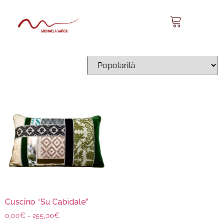
cuscini sardi
Visualizzazione del risultato
Cuscino “Su Cabidale”
0,00
€
-
255,00
€