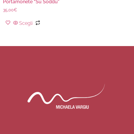
Portamonete “Su Soddu”
35,00
€
Scegli