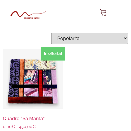
quadri sardi
Visualizzazione del risultato
In offerta!
Quadro “Sa Manta”
0,00
€
-
450,00
€