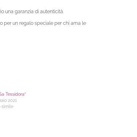
o una garanzia di autenticità.
 o per un regalo speciale per chi ama le
Sa Tessidora”
naio 2021
o simile