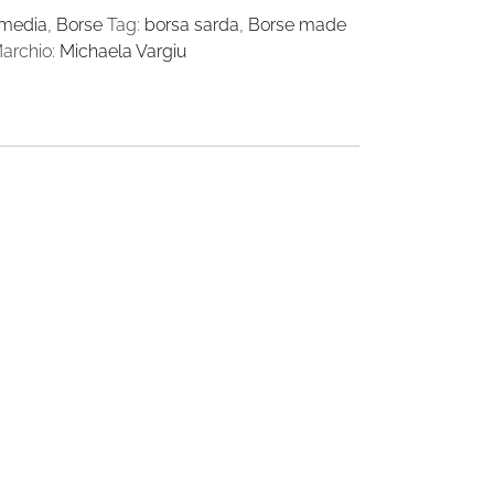
 media
,
Borse
Tag:
borsa sarda
,
Borse made
archio:
Michaela Vargiu