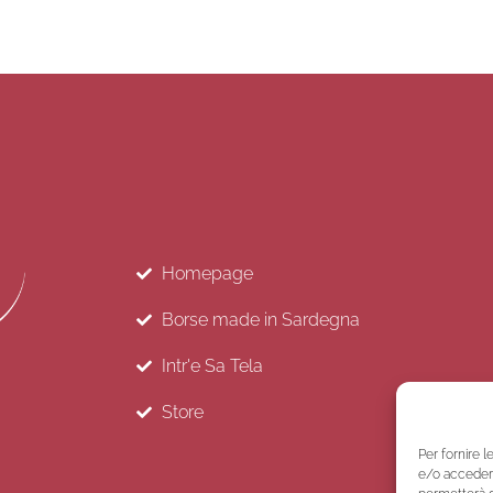
Homepage
Borse made in Sardegna
Intr'e Sa Tela
Store
Per fornire 
e/o accedere