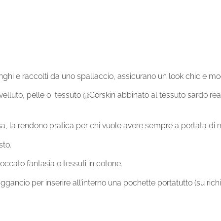
unghi e raccolti da uno spallaccio, assicurano un look chic e m
velluto, pelle o tessuto @Corskin abbinato al tessuto sardo reali
 la rendono pratica per chi vuole avere sempre a portata di man
sto.
occato fantasia o tessuti in cotone.
ancio per inserire all’interno una pochette portatutto (su richi