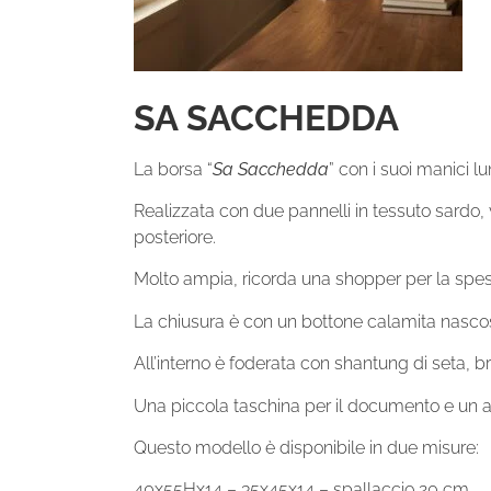
SA SACCHEDDA
La borsa “
Sa Sacchedda
” con i suoi manici l
Realizzata con due pannelli in tessuto sardo, 
posteriore.
Molto ampia, ricorda una shopper per la spesa,
La chiusura è con un bottone calamita nasco
All’interno è foderata con shantung di seta, br
Una piccola taschina per il documento e un agg
Questo modello è disponibile in due misure:
40x55Hx14 – 35x45x14 – spallaccio 20 cm