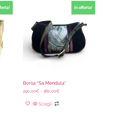
fferta!
In offerta!
Borsa “Sa Mendula”
290,00
€
-
380,00
€
Scegli