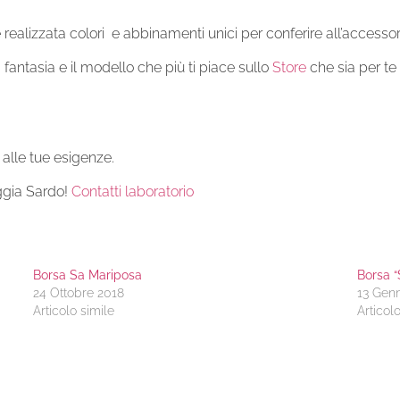
realizzata colori e abbinamenti unici per conferire all’accessori
fantasia e il modello che più ti piace sullo
Store
che sia per te
i alle tue esigenze.
ggia Sardo!
Contatti laboratorio
Borsa Sa Mariposa
Borsa “
24 Ottobre 2018
13 Gen
Articolo simile
Articol