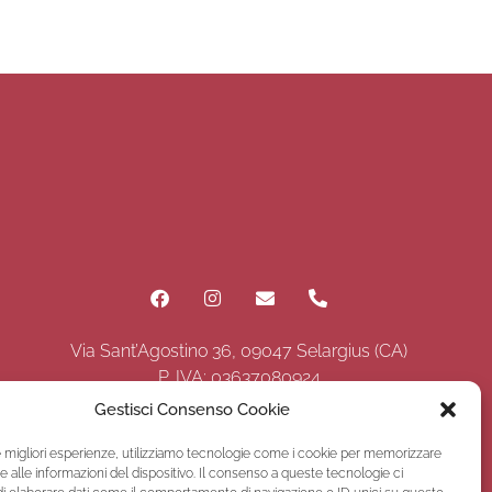
Via Sant’Agostino 36, 09047 Selargius (CA)
P. IVA: 03637080924
Gestisci Consenso Cookie
le migliori esperienze, utilizziamo tecnologie come i cookie per memorizzare
 alle informazioni del dispositivo. Il consenso a queste tecnologie ci