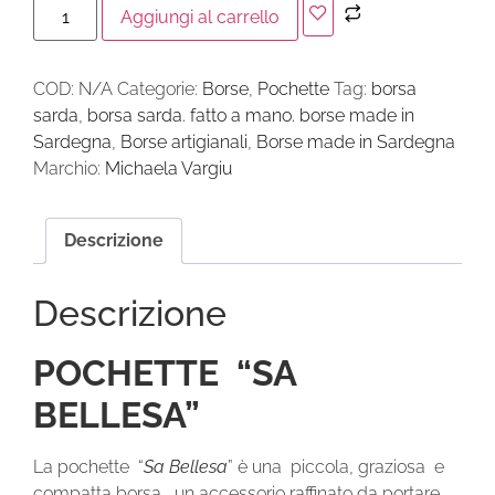
Aggiungi al carrello
COD:
N/A
Categorie:
Borse
,
Pochette
Tag:
borsa
sarda
,
borsa sarda. fatto a mano. borse made in
Sardegna
,
Borse artigianali
,
Borse made in Sardegna
Marchio:
Michaela Vargiu
Descrizione
Descrizione
POCHETTE “SA
BELLESA”
La pochette “
Sa Bellesa
” è una piccola, graziosa e
compatta borsa, un accessorio raffinato da portare