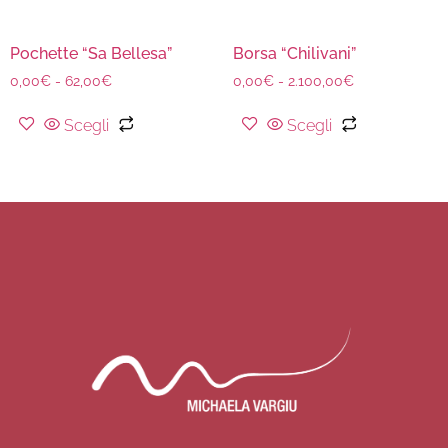
Pochette “Sa Bellesa”
Borsa “Chilivani”
0,00
€
-
62,00
€
0,00
€
-
2.100,00
€
Scegli
Scegli